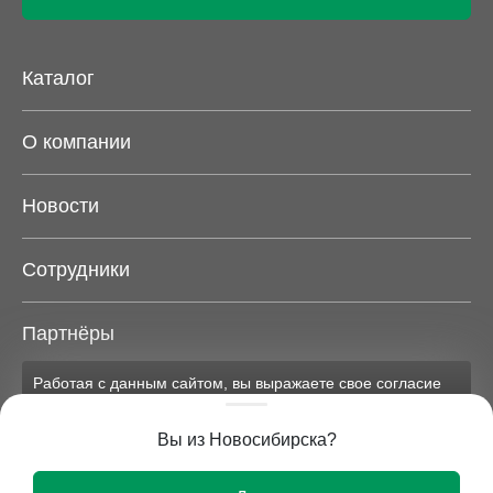
Каталог
О компании
Новости
Сотрудники
Партнёры
Работая с данным сайтом, вы выражаете свое согласие
Карта сайта
на применение файлов cookie и обработку персональных
данных на условиях, изложенных в
соответствующих
Вы из Новосибирска?
документах.
Вся представленная на сайте информация носит
Ок
исключительно информационный характер и ни при